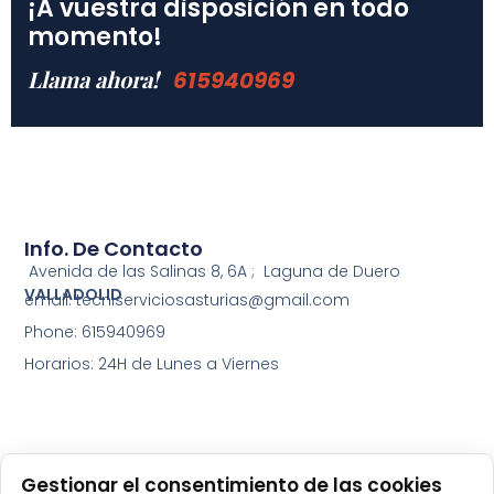
¡A vuestra disposición en todo
momento!
Llama ahora!
615940969
Info. De Contacto
Avenida de las Salinas 8, 6A ; Laguna de Duero
VALLADOLID
email: tecniserviciosasturias@gmail.com
Phone: 615940969
Horarios: 24H de Lunes a Viernes
Gestionar el consentimiento de las cookies