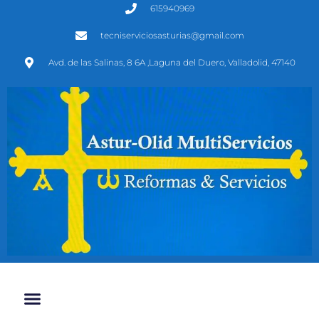
615940969
tecniserviciosasturias@gmail.com
Avd. de las Salinas, 8 6A ,Laguna del Duero, Valladolid, 47140